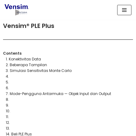
Lompat
ke
Vensim® PLE Plus
konten
Contents
1. Konektivitas Data
2. Beberapa Tampilan
3. Simulasi Sensitivitas Monte Carlo
4.
5.
6.
7. Mode-Pengguna Antarmuka — Objek Input dan Output
8.
9.
10.
11.
12.
13.
14. Beli PLE Plus