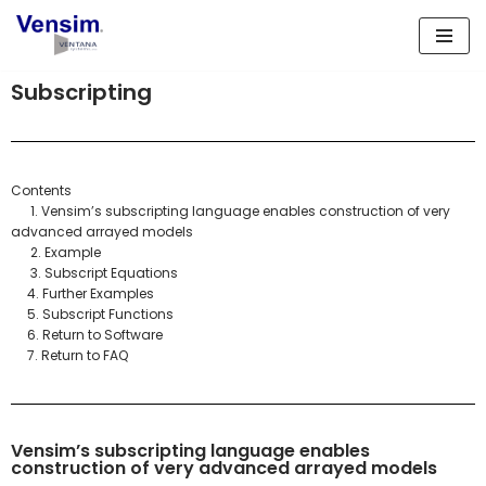
Lompat
ke
Subscripting
konten
Contents
1. Vensim’s subscripting language enables construction of very
advanced arrayed models
2. Example
3. Subscript Equations
4. Further Examples
5. Subscript Functions
6. Return to Software
7. Return to FAQ
Vensim’s subscripting language enables
construction of very advanced arrayed models