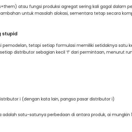
+them) atau fungsi produksi agregat sering kali gagal dalam pem
ahan untuk masalah alokasi, sementara tetap secara kompu
 stupid
 pemodelan, tetapi setiap formulasi memiliki setidaknya satu 
iap distributor sebagian kecil ‘f’ dari permintaan, menurut r
tributor i (dengan kata lain, pangsa pasar distributor i)
arga adalah satu-satunya perbedaan di antara produk, ai mungkin 