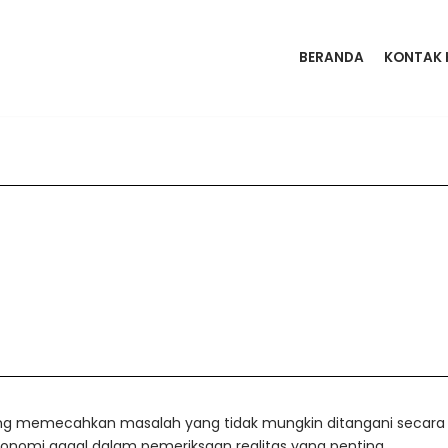
BERANDA
KONTAK 
g memecahkan masalah yang tidak mungkin ditangani secara re
omi gagal dalam pemeriksaan realitas yang penting.