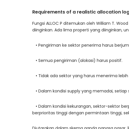
Requirements of a realistic allocation log
Fungsi ALLOC P ditemukan oleh William T. Wo
diinginkan. Ada lima properti yang diinginkan, u
• Pengiriman ke sektor penerima harus berjumla
• Semua pengiriman (alokasi) harus positif.
• Tidak ada sektor yang harus menerima lebih
• Dalam kondisi supply yang memadai, setiap 
• Dalam kondisi kekurangan, sektor-sektor berpr
berprioritas tinggi dengan permintaan tinggi,
Diutarakan dalam skema ganda pangsa pasar, l