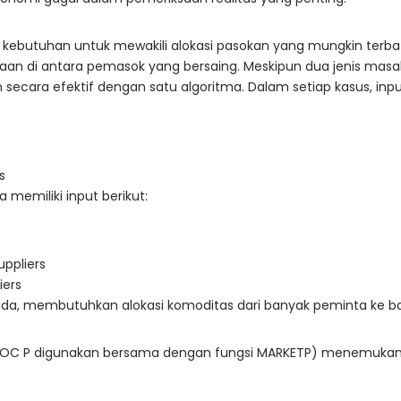
 kebutuhan untuk mewakili alokasi pasokan yang mungkin terbata
ntaan di antara pemasok yang bersaing. Meskipun dua jenis masal
secara efektif dengan satu algoritma. Dalam setiap kasus, inp
s
memiliki input berikut:
uppliers
iers
, membutuhkan alokasi komoditas dari banyak peminta ke ban
LLOC P digunakan bersama dengan fungsi MARKETP) menemukan pr