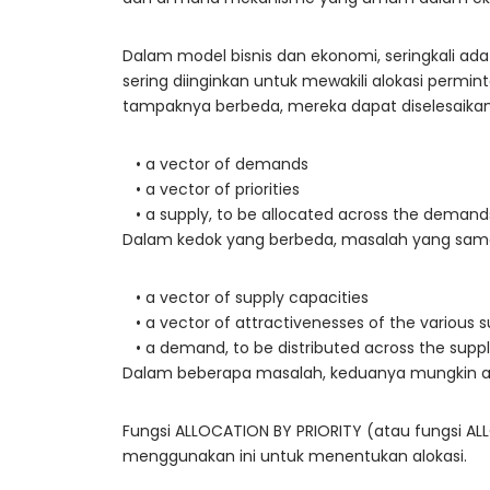
Dalam model bisnis dan ekonomi, seringkali ada
sering diinginkan untuk mewakili alokasi permi
tampaknya berbeda, mereka dapat diselesaikan 
•
a vector of demands
• a vector of priorities
• a supply, to be allocated across the demand
Dalam kedok yang berbeda, masalah yang sama 
• a vector of supply capacities
• a vector of attractivenesses of the various s
• a demand, to be distributed across the suppl
Dalam beberapa masalah, keduanya mungkin ada
Fungsi ALLOCATION BY PRIORITY (atau fungsi A
menggunakan ini untuk menentukan alokasi.