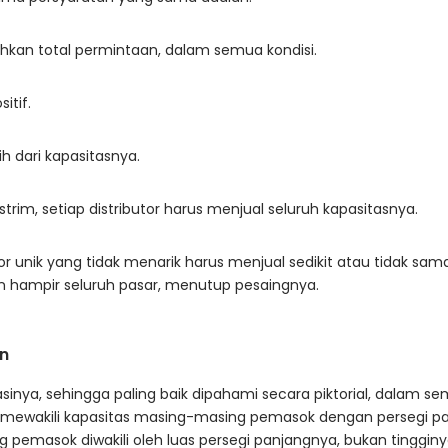
hkan total permintaan, dalam semua kondisi.
itif.
h dari kapasitasnya.
rim, setiap distributor harus menjual seluruh kapasitasnya.
r unik yang tidak menarik harus menjual sedikit atau tidak sama 
n hampir seluruh pasar, menutup pesaingnya.
on
inya, sehingga paling baik dipahami secara piktorial, dalam sem
i mewakili kapasitas masing-masing pemasok dengan persegi pa
 pemasok diwakili oleh luas persegi panjangnya, bukan tinggin