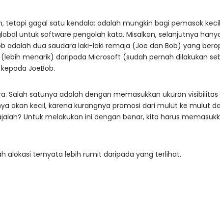
an, tetapi gagal satu kendala: adalah mungkin bagi pemasok kec
obal untuk software pengolah kata. Misalkan, selanjutnya hanya
ob adalah dua saudara laki-laki remaja (Joe dan Bob) yang berop
k (lebih menarik) daripada Microsoft (sudah pernah dilakukan se
 kepada JoeBob.
a. Salah satunya adalah dengan memasukkan ukuran visibilitas d
nya akan kecil, karena kurangnya promosi dari mulut ke mulut d
ajalah? Untuk melakukan ini dengan benar, kita harus memasuk
h alokasi ternyata lebih rumit daripada yang terlihat.