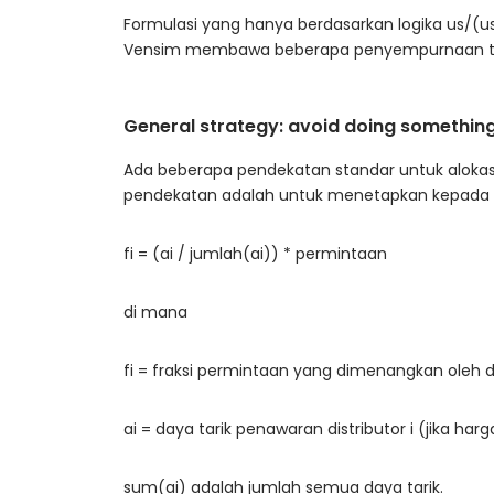
Formulasi yang hanya berdasarkan logika us/(us
Vensim membawa beberapa penyempurnaan tamb
General strategy: avoid doing something
Ada beberapa pendekatan standar untuk alokasi
pendekatan adalah untuk menetapkan kepada set
fi = (ai / jumlah(ai)) * permintaan
di mana
fi = fraksi permintaan yang dimenangkan oleh dis
ai = daya tarik penawaran distributor i (jika h
sum(ai) adalah jumlah semua daya tarik.