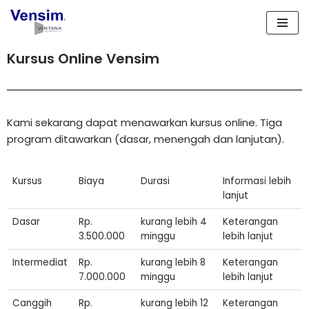
Lompat
ke
Kursus Online Vensim
konten
Kami sekarang dapat menawarkan kursus online. Tiga
program ditawarkan (dasar, menengah dan lanjutan).
Kursus
Biaya
Durasi
Informasi lebih
lanjut
Dasar
Rp.
kurang lebih 4
Keterangan
3.500.000
minggu
lebih lanjut
Intermediat
Rp.
kurang lebih 8
Keterangan
7.000.000
minggu
lebih lanjut
Canggih
Rp.
kurang lebih 12
Keterangan